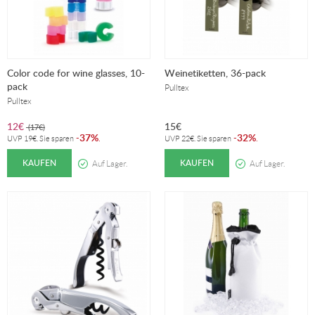
Color code for wine glasses, 10-
Weinetiketten, 36-pack
pack
Pulltex
Pulltex
12
€
15
€
(
17
€
)
37%
32%
-
.
-
.
UVP
19
€
. Sie sparen
UVP
22
€
. Sie sparen
KAUFEN
KAUFEN
Auf Lager.
Auf Lager.