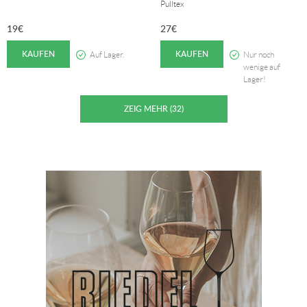
Pulltex
19
€
27
€
KAUFEN
KAUFEN
Auf Lager.
Nur noch
wenige auf
Lager!