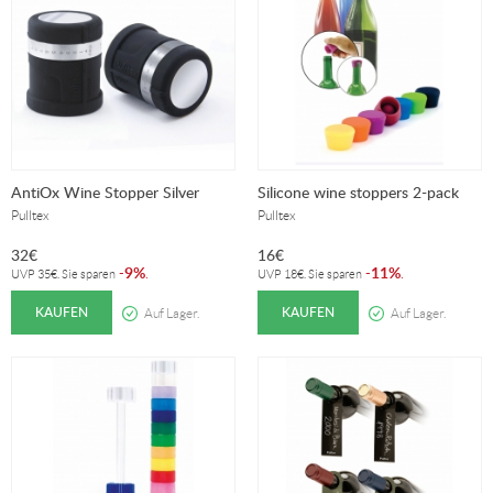
AntiOx Wine Stopper Silver
Silicone wine stoppers 2-pack
Pulltex
Pulltex
32
€
16
€
9%
11%
-
.
-
.
UVP
35
€
. Sie sparen
UVP
18
€
. Sie sparen
KAUFEN
KAUFEN
Auf Lager.
Auf Lager.