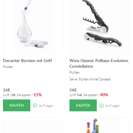
Decanter Bürsten mit Griff
Wine Opener Pulltaps Evolution,
Constellation
Pulltex
Pulltex
Serie: Pulltex Wine Concept
16
€
56
€
11%
40%
-
.
-
.
UVP
18
€
. Sie sparen
UVP
94
€
. Sie sparen
KAUFEN
KAUFEN
Auf Lager.
Auf Lager.