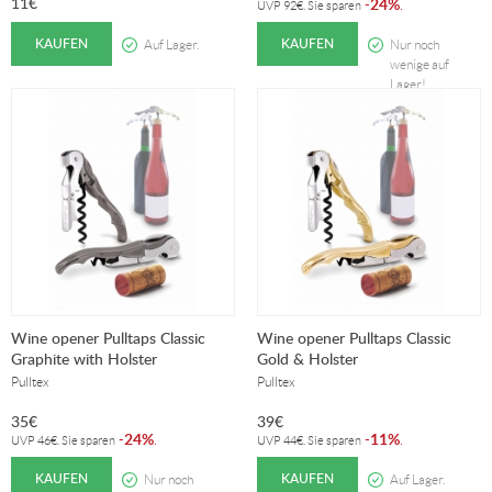
11
€
24%
-
.
UVP
92
€
. Sie sparen
KAUFEN
KAUFEN
Auf Lager.
Nur noch
wenige auf
Lager!
Wine opener Pulltaps Classic
Wine opener Pulltaps Classic
Graphite with Holster
Gold & Holster
Pulltex
Pulltex
35
€
39
€
24%
11%
-
.
-
.
UVP
46
€
. Sie sparen
UVP
44
€
. Sie sparen
KAUFEN
KAUFEN
Nur noch
Auf Lager.