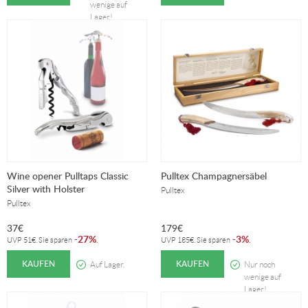
wenige auf
Lager!
Wine opener Pulltaps Classic
Pulltex Champagnersäbel
Silver with Holster
Pulltex
Pulltex
37
€
179
€
27%
3%
-
.
-
.
UVP
51
€
. Sie sparen
UVP
185
€
. Sie sparen
KAUFEN
KAUFEN
Auf Lager.
Nur noch
wenige auf
Lager!