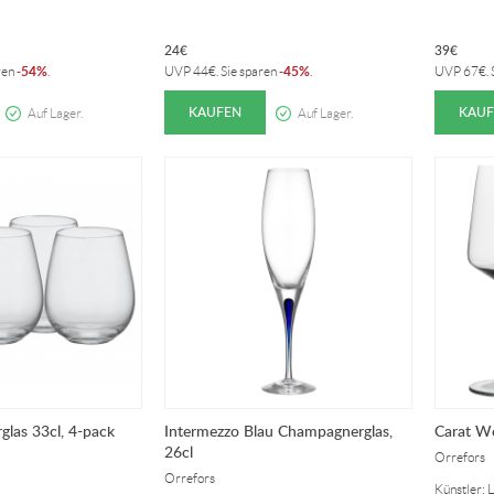
24
€
39
€
54%
45%
ren
-
.
UVP
44
€
. Sie sparen
-
.
UVP
67
€
.
KAUFEN
KAUF
Auf Lager.
Auf Lager.
glas 33cl, 4-pack
Intermezzo Blau Champagnerglas,
Carat We
26cl
Orrefors
Orrefors
Künstler: 