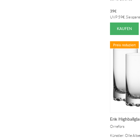
39
€
UVP
59
€
. Sie spar
KAUFEN
Preis reduziert
Erik Highballgla
Orrefors
Künstler: Olle Albe