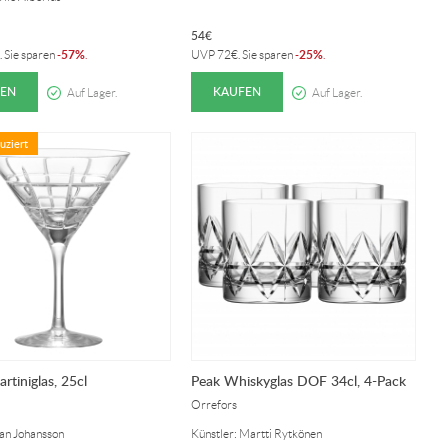
54
€
57%
25%
. Sie sparen
-
.
UVP
72
€
. Sie sparen
-
.
EN
KAUFEN
Auf Lager.
Auf Lager.
uziert
rtiniglas, 25cl
Peak Whiskyglas DOF 34cl, 4-Pack
Orrefors
Jan Johansson
Künstler: Martti Rytkönen