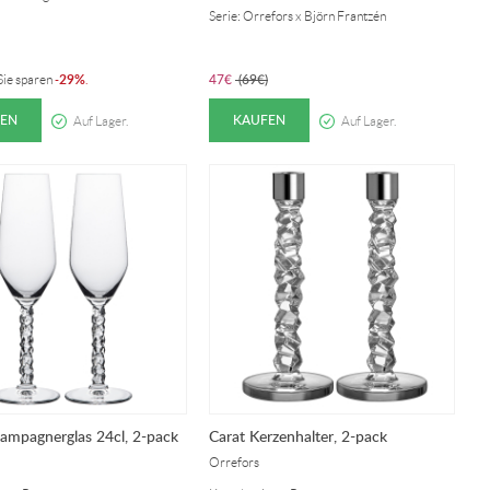
Serie: Orrefors x Björn Frantzén
29%
47
€
(
69
€
)
 Sie sparen
-
.
EN
KAUFEN
Auf Lager.
Auf Lager.
ampagnerglas 24cl, 2-pack
Carat Kerzenhalter, 2-pack
Orrefors