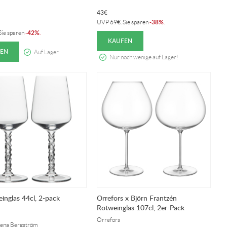
43
€
38%
UVP
69
€
. Sie sparen
-
.
42%
 Sie sparen
-
.
KAUFEN
EN
Auf Lager.
Nur noch wenige auf Lager!
inglas 44cl, 2-pack
Orrefors x Björn Frantzén
Rotweinglas 107cl, 2er-Pack
Orrefors
Lena Bergström