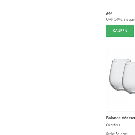
69
€
UVP
149
€
. Sie spa
KAUFEN
Balance Wasser
Orrefors
Serie: Balance