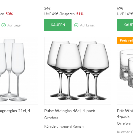
24
€
69
€
50%
51%
ren
-
.
UVP
49
€
. Sie sparen
-
.
UVP
149
€
KAUFEN
KAUF
Auf Lager.
Auf Lager.
Preis red
gnerglas 21cl, 4-
Pulse Weinglas 46cl, 4-pack
Erik Whi
4-pack
Orrefors
Orrefors
Künstler: Ingegerd Råman
Künstler: 