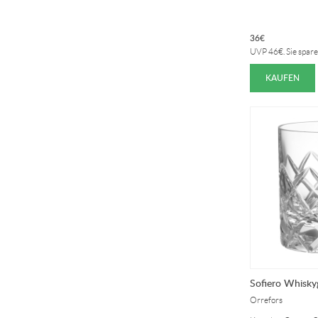
36
€
UVP
46
€
. Sie spar
KAUFEN
Sofiero Whisky
Orrefors