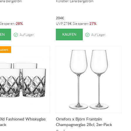
Lena Bergström
Künstler: Lena Bergström
204
€
28%
27%
 Sie sparen
-
.
UVP
278
€
. Sie sparen
-
.
EN
KAUFEN
Auf Lager.
Auf Lager.
uziert
Old Fashioned Whiskyglas
Orrefors x Björn Frantzén
pack
Champagnerglas 28cl, 2er-Pack