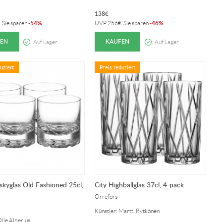
138
€
54%
46%
. Sie sparen
-
.
UVP
256
€
. Sie sparen
-
.
EN
KAUFEN
Auf Lager.
Auf Lager.
uziert
Preis reduziert
skyglas Old Fashioned 25cl,
City Highballglas 37cl, 4-pack
Orrefors
Künstler: Martti Rytkönen
Olle Alberius