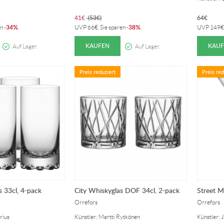
41
€
(
53
€
)
64
€
34%
38%
en
-
.
UVP
66
€
. Sie sparen
-
.
UVP
149
€
KAUFEN
KAUF
Auf Lager.
Auf Lager.
Preis reduziert
Preis red
s 33cl, 4-pack
City Whiskyglas DOF 34cl, 2-pack
Street Ma
Orrefors
Orrefors
rius
Künstler: Martti Rytkönen
Künstler: 