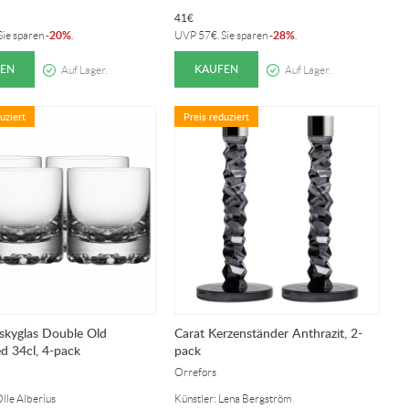
41
€
20%
28%
 Sie sparen
-
.
UVP
57
€
. Sie sparen
-
.
EN
KAUFEN
Auf Lager.
Auf Lager.
uziert
Preis reduziert
skyglas Double Old
Carat Kerzenständer Anthrazit, 2-
d 34cl, 4-pack
pack
Orrefors
Olle Alberius
Künstler: Lena Bergström