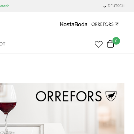
rantie
DEUTSCH
0
OT