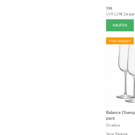
59
€
UVP
119
€
. Sie spa
KAUFEN
Preis reduziert
Balance Champa
pack
Orrefors
Serie: Balance