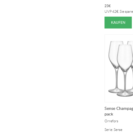
23
€
UVP
42
€
. Sie spar
KAUFEN
Sense Champagn
pack
Orrefors
Serie: Sense