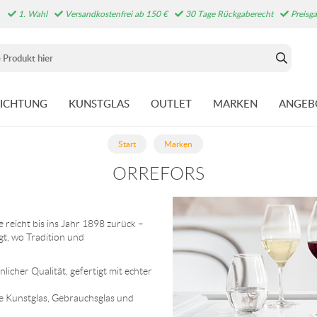
1. Wahl
Versandkostenfrei ab 150 €
30 Tage Rückgaberecht
Preisga
RICHTUNG
KUNSTGLAS
OUTLET
MARKEN
ANGEB
Start
Marken
ORREFORS
reicht bis ins Jahr 1898 zurück –
gt, wo Tradition und
icher Qualität, gefertigt mit echter
ie Kunstglas, Gebrauchsglas und