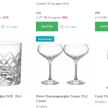
Künstler: Erika Lagerbielke
51
€
49
€
22%
30%
en
-
.
UVP
73
€
. Sie sparen
-
.
UVP
69
€
.
KAUFEN
KAUF
Auf Lager.
Auf Lager.
Ausverkauf
glas DOF, 35cl
More Champagnerglas Coupe 21cl,
Carat Ch
2-pack
Orrefors
Orrefors