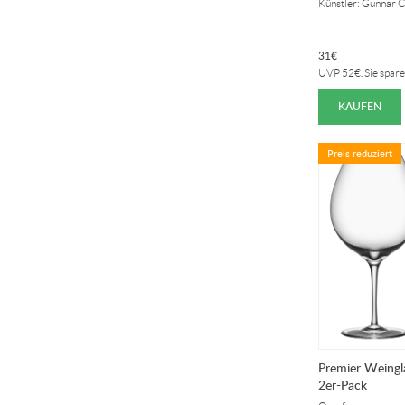
Künstler: Gunnar 
31
€
UVP
52
€
. Sie spar
KAUFEN
Preis reduziert
Premier Weingla
2er-Pack