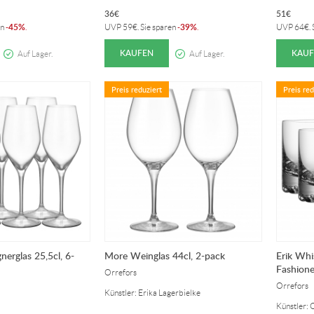
36
€
51
€
45%
39%
en
-
.
UVP
59
€
. Sie sparen
-
.
UVP
64
€
.
KAUFEN
KAUF
Auf Lager.
Auf Lager.
Preis reduziert
Preis red
erglas 25,5cl, 6-
More Weinglas 44cl, 2-pack
Erik Whi
Fashione
Orrefors
Orrefors
Künstler: Erika Lagerbielke
Künstler: 