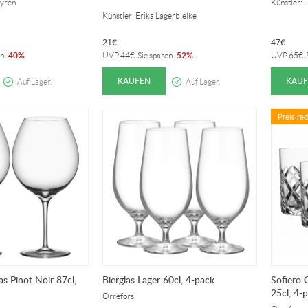
Cyrén
Künstler: 
Künstler: Erika Lagerbielke
21
€
47
€
40%
52%
en
-
.
UVP
44
€
. Sie sparen
-
.
UVP
65
€
.
KAUFEN
KAUF
Auf Lager.
Auf Lager.
Preis red
s Pinot Noir 87cl,
Bierglas Lager 60cl, 4-pack
Sofiero 
25cl, 4-
Orrefors