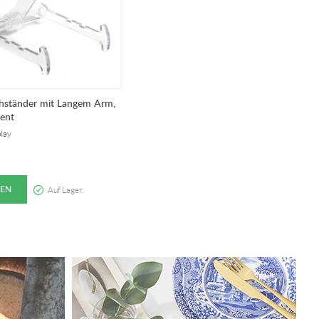
hständer mit Langem Arm,
ent
lay
EN
Auf Lager.