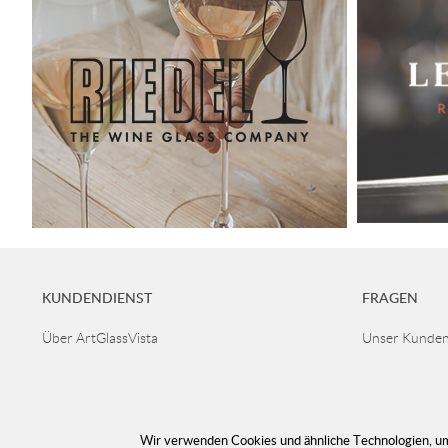
KUNDENDIENST
FRAGEN
Über ArtGlassVista
Unser Kundend
Geschäftsbedingungen
entgegenzun
+46 40 668 8
Rückgaben und Austauschen
Datenschutz und Sicherheit
Kundendiens
Lesen Sie mehr über Glas
Geöffnet Mo-
Lieferung
Wir verwenden Cookies und ähnliche Technologien, um 