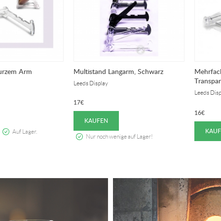
urzem Arm
Multistand Langarm, Schwarz
Mehrfac
Transpar
Leeds Display
Leeds Disp
17
€
16
€
KAUFEN
KAUF
Auf Lager.
Nur noch wenige auf Lager!