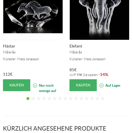
Hästar
Elefant
Målerås
Målerås
Künstler: Mats Jonasson
Künstler: Mats Jonasson
85
€
112
€
14%
-
.
UVP
99
€
. Sie sparen
KAUFEN
KAUFEN
Nur noch
Auf Lager.
wenige auf
Lager!
KÜRZLICH ANGESEHENE PRODUKTE