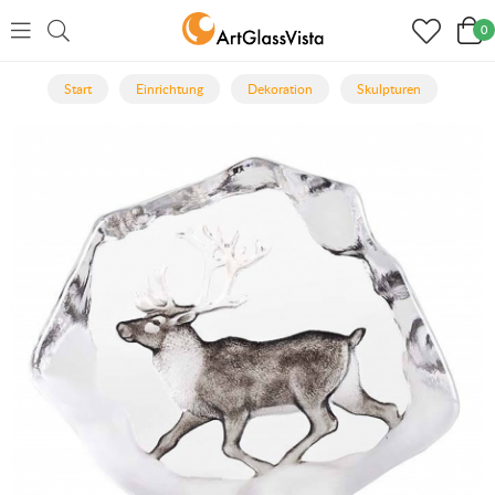
0
Start
Einrichtung
Dekoration
Skulpturen