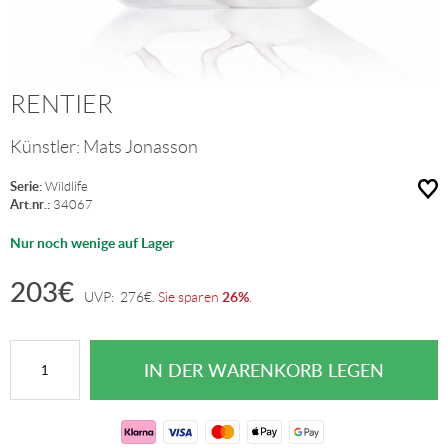
RENTIER
Künstler:
Mats Jonasson
Serie:
Wildlife
Art.nr.:
34067
Nur noch wenige auf Lager
203
€
26%
UVP:
276
€
.
Sie sparen
.