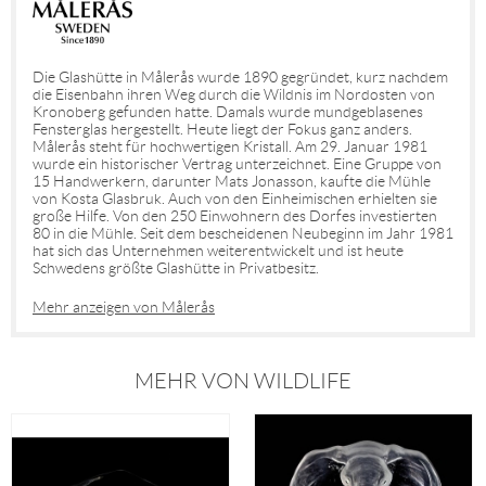
Die Glashütte in Målerås wurde 1890 gegründet, kurz nachdem
die Eisenbahn ihren Weg durch die Wildnis im Nordosten von
Kronoberg gefunden hatte. Damals wurde mundgeblasenes
Fensterglas hergestellt. Heute liegt der Fokus ganz anders.
Målerås steht für hochwertigen Kristall. Am 29. Januar 1981
wurde ein historischer Vertrag unterzeichnet. Eine Gruppe von
15 Handwerkern, darunter Mats Jonasson, kaufte die Mühle
von Kosta Glasbruk. Auch von den Einheimischen erhielten sie
große Hilfe. Von den 250 Einwohnern des Dorfes investierten
80 in die Mühle. Seit dem bescheidenen Neubeginn im Jahr 1981
hat sich das Unternehmen weiterentwickelt und ist heute
Schwedens größte Glashütte in Privatbesitz.
Mehr anzeigen von Målerås
MEHR VON WILDLIFE