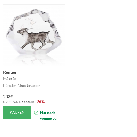
Rentier
Målerås
Künstler: Mats Jonasson
203
€
26%
-
.
UVP
276
€
. Sie sparen
KAUFEN
Nur noch
wenige auf
Lager!