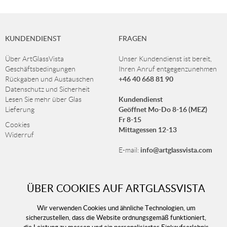
KUNDENDIENST
FRAGEN
Über ArtGlassVista
Unser Kundendienst ist bereit,
Geschäftsbedingungen
Ihren Anruf entgegenzunehmen
+46 40 668 81 90
Rückgaben und Austauschen
Datenschutz und Sicherheit
Kundendienst
Lesen Sie mehr über Glas
Geöffnet Mo-Do 8-16 (MEZ)
Lieferung
Fr 8-15
Cookies
Mittagessen 12-13
Widerruf
info@artglassvista.com
E-mail:
ÜBER COOKIES AUF ARTGLASSVISTA
NEWSLETTER
Wir verwenden Cookies und ähnliche Technologien, um
Melden Sie sich für unseren Newsletter an und erhalten
sicherzustellen, dass die Website ordnungsgemäß funktioniert,
Sie immer unsere neuesten Angebote!