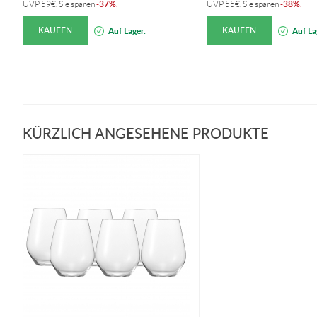
37%
38%
UVP
59
€
. Sie sparen
-
.
UVP
55
€
. Sie sparen
-
.
KAUFEN
KAUFEN
Auf Lager.
Auf La
KÜRZLICH ANGESEHENE PRODUKTE