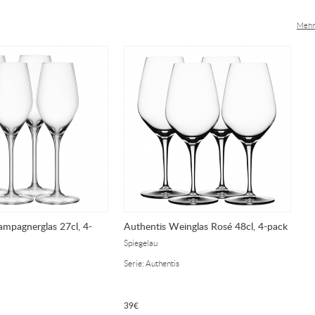
Mehr
ampagnerglas 27cl, 4-
Authentis Weinglas Rosé 48cl, 4-pack
A
6
Spiegelau
Sp
Serie: Authentis
Se
39
€
4