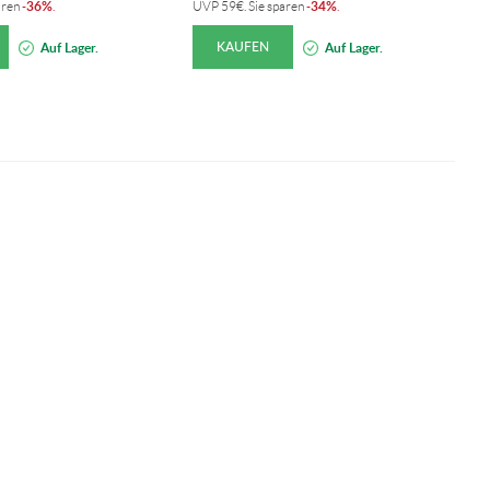
36%
34%
aren
-
.
UVP
59
€
. Sie sparen
-
.
U
KAUFEN
Auf Lager.
Auf Lager.