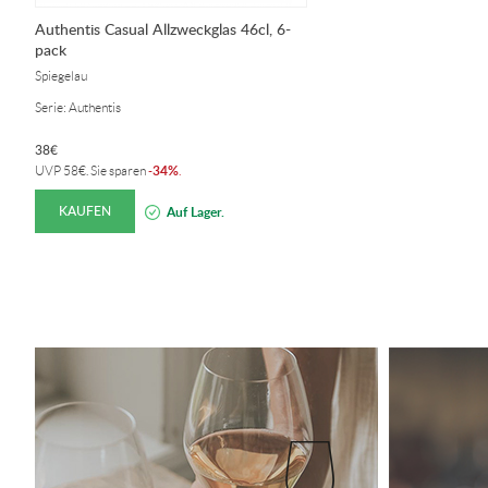
Authentis Casual Allzweckglas 46cl, 6-
pack
Spiegelau
Serie: Authentis
38
€
34%
UVP
58
€
. Sie sparen
-
.
KAUFEN
Auf Lager.