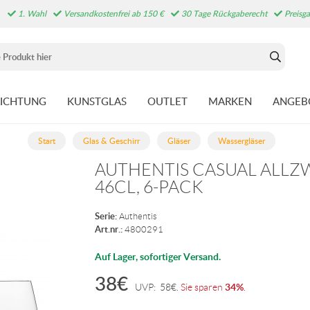
1. Wahl
Versandkostenfrei ab 150 €
30 Tage Rückgaberecht
Preisga
RICHTUNG
KUNSTGLAS
OUTLET
MARKEN
ANGEB
Start
Glas & Geschirr
Gläser
Wassergläser
AUTHENTIS CASUAL ALL
46CL, 6-PACK
Serie:
Authentis
Art.nr.:
4800291
Auf Lager, sofortiger Versand.
38
€
34%
UVP:
58
€
.
Sie sparen
.