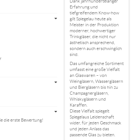
Dank jahrhundertelanger
Erfahrung und
tiefgreifendem Know-how
gilt Spiegelau heute als
Meister in der Produktion
moderner, hochwertiger
Trinkgläser, die nicht nur
ästhetisch ansprechend,
sondern auch erschwinglich
sind.
r
Das umfangreiche Sortiment
umfasst eine große Vielfalt
an Glaswaren – von
Weingläsern, Wassergläsern
und Biergläsern bis hin zu
Champagnergläsern,
Whiskygläsern und
Karaffen.
Diese Vielfalt spiegelt
Spiegelaus Leidenschaft
e die erste Bewertung!
wider, für jeden Geschmack
und jeden Anlass das
passende Glas zu bieten.