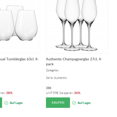
ual Tumblerglas 63cl, 4-
Authentis Champagnerglas 27cl, 4-
pack
Spiegelau
Serie: Authentis
38
€
38%
36%
aren
-
.
UVP
59
€
. Sie sparen
-
.
KAUFEN
Auf Lager.
Auf Lager.