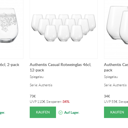
6cl, 2-pack
Authentis Casual Rotweinglas 46cl,
Authentis Cas
12-pack
pack
Spiegelau
Spiegelau
Serie: Authentis
Serie: Authentis
73
€
34
€
34%
UVP
110
€
. Sie sparen
-
.
UVP
55
€
. Sie sp
KAUFEN
KAUFEN
ger.
Auf Lager.