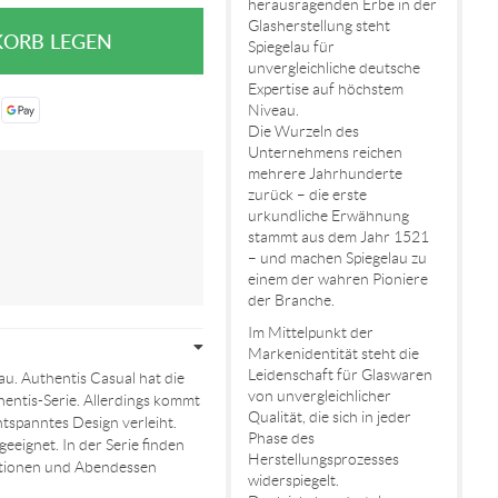
herausragenden Erbe in der
Glasherstellung steht
Spiegelau für
unvergleichliche deutsche
Expertise auf höchstem
Niveau.
Die Wurzeln des
Unternehmens reichen
mehrere Jahrhunderte
zurück – die erste
urkundliche Erwähnung
stammt aus dem Jahr 1521
– und machen Spiegelau zu
einem der wahren Pioniere
der Branche.
Im Mittelpunkt der
Markenidentität steht die
Leidenschaft für Glaswaren
au. Authentis Casual hat die
von unvergleichlicher
hentis-Serie. Allerdings kommt
Qualität, die sich in jeder
tspanntes Design verleiht.
Phase des
eeignet. In der Serie finden
Herstellungsprozesses
rationen und Abendessen
widerspiegelt.