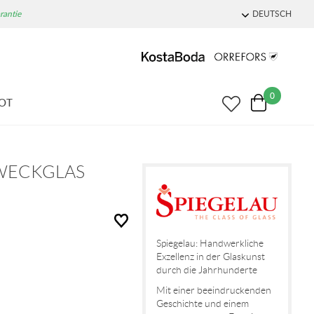
rantie
DEUTSCH
0
OT
ZWECKGLAS
Spiegelau: Handwerkliche
Exzellenz in der Glaskunst
durch die Jahrhunderte
Mit einer beeindruckenden
Geschichte und einem