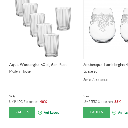
Aqua Wasserglas 50 cl, 6er-Pack
Arabesque Tumblerglas 4
Modern House
Spiegelau
Serie: Arabesque
36
€
37
€
40%
33%
UVP
60
€
. Sie sparen
-
.
UVP
55
€
. Sie sparen
-
.
KAUFEN
KAUFEN
Auf Lager.
Auf La