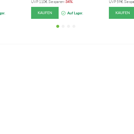
34%
UVP
110
€
. Sie sparen
-
.
UVP
59
€
. Sie sp
KAUFEN
KAUFEN
ger.
Auf Lager.